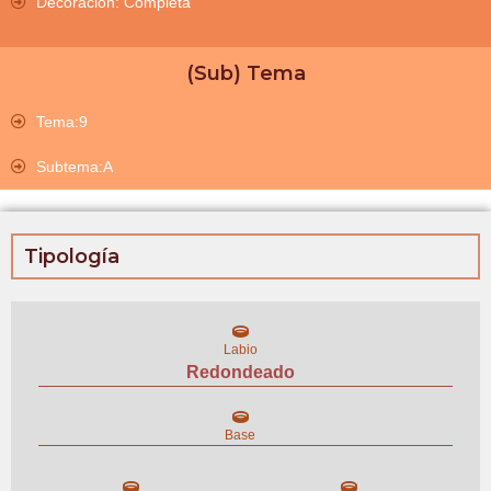
Decoración: Completa
(Sub) Tema
Tema:9
Subtema:A
Tipología
Labio
Redondeado
Base