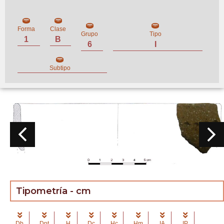
Forma
Clase
Grupo
Tipo
1
B
6
I
Subtipo
Tipometría - cm
Db
Dpt
H
Dc
Hc
Hm
IA
IP