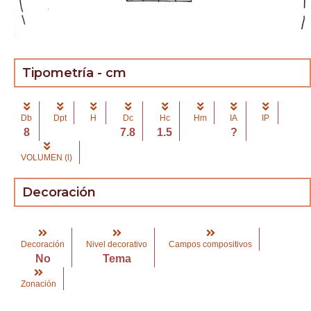
Tipometría - cm
Db
Dpt
H
Dc
Hc
Hm
IA
IP
8
7.8
1.5
?
VOLUMEN (l)
Decoración
Decoración
Nivel decorativo
Campos compositivos
No
Tema
Zonación