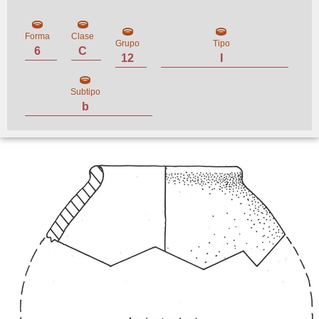
Forma
Clase
Grupo
Tipo
6
C
12
I
Subtipo
b